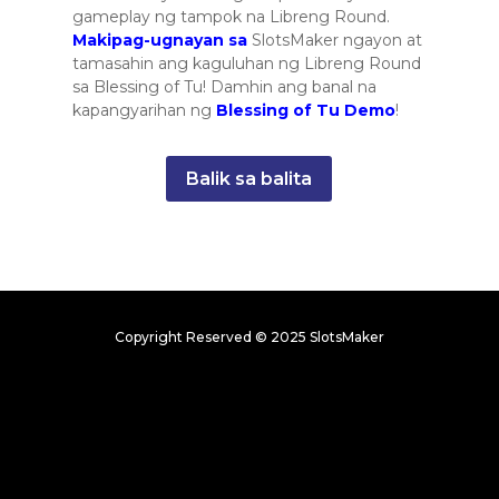
gameplay ng tampok na Libreng Round.
Makipag-ugnayan sa
SlotsMaker ngayon at
tamasahin ang kaguluhan ng Libreng Round
sa Blessing of Tu! Damhin ang banal na
kapangyarihan ng
Blessing of Tu Demo
!
Balik sa balita
Copyright Reserved © 2025 SlotsMaker