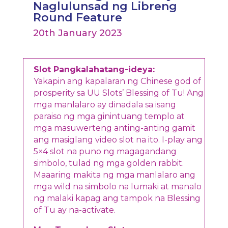
Naglulunsad ng Libreng
Round Feature
20th January 2023
Slot Pangkalahatang-ideya:
Yakapin ang kapalaran ng Chinese god of
prosperity sa UU Slots’ Blessing of Tu! Ang
mga manlalaro ay dinadala sa isang
paraiso ng mga ginintuang templo at
mga masuwerteng anting-anting gamit
ang masiglang video slot na ito. I-play ang
5×4 slot na puno ng magagandang
simbolo, tulad ng mga golden rabbit.
Maaaring makita ng mga manlalaro ang
mga wild na simbolo na lumaki at manalo
ng malaki kapag ang tampok na Blessing
of Tu ay na-activate.