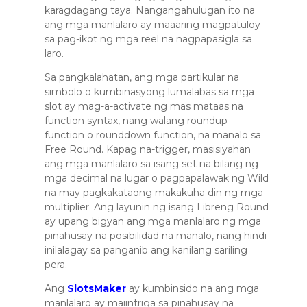
karagdagang taya. Nangangahulugan ito na
ang mga manlalaro ay maaaring magpatuloy
sa pag-ikot ng mga reel na nagpapasigla sa
laro.
Sa pangkalahatan, ang mga partikular na
simbolo o kumbinasyong lumalabas sa mga
slot ay mag-a-activate ng mas mataas na
function syntax, nang walang roundup
function o rounddown function, na manalo sa
Free Round. Kapag na-trigger, masisiyahan
ang mga manlalaro sa isang set na bilang ng
mga decimal na lugar o pagpapalawak ng Wild
na may pagkakataong makakuha din ng mga
multiplier. Ang layunin ng isang Libreng Round
ay upang bigyan ang mga manlalaro ng mga
pinahusay na posibilidad na manalo, nang hindi
inilalagay sa panganib ang kanilang sariling
pera.
Ang
SlotsMaker
ay kumbinsido na ang mga
manlalaro ay maiintriga sa pinahusay na