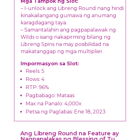
Mga Tampok ng Slot:
– I-unlock ang Libreng Round nang hindi
kinakailangang gumawa ng anumang
karagdagang taya.
– Samantalahin ang pagpapalawak ng
Wilds o isang nakapirming bilang ng
Libreng Spins na may posibilidad na
makatanggap ng mga multiplier.
Impormasyon sa Slot:
Reels: 5
Rows: 4
RTP: 96%
Pagbabago: Mataas
Max na Panalo: 4,000x
Petsa ng Paglabas: Ene 18, 2023
Ang Libreng Round na Feature ay
Nagpapalakas ng Blessing of Tu