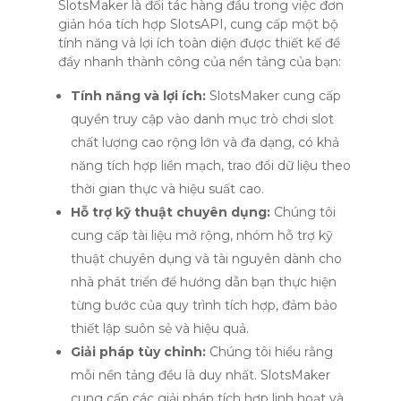
SlotsMaker là đối tác hàng đầu trong việc đơn
giản hóa tích hợp SlotsAPI, cung cấp một bộ
tính năng và lợi ích toàn diện được thiết kế để
đẩy nhanh thành công của nền tảng của bạn:
Tính năng và lợi ích:
SlotsMaker cung cấp
quyền truy cập vào danh mục trò chơi slot
chất lượng cao rộng lớn và đa dạng, có khả
năng tích hợp liền mạch, trao đổi dữ liệu theo
thời gian thực và hiệu suất cao.
Hỗ trợ kỹ thuật chuyên dụng:
Chúng tôi
cung cấp tài liệu mở rộng, nhóm hỗ trợ kỹ
thuật chuyên dụng và tài nguyên dành cho
nhà phát triển để hướng dẫn bạn thực hiện
từng bước của quy trình tích hợp, đảm bảo
thiết lập suôn sẻ và hiệu quả.
Giải pháp tùy chỉnh:
Chúng tôi hiểu rằng
mỗi nền tảng đều là duy nhất. SlotsMaker
cung cấp các giải pháp tích hợp linh hoạt và