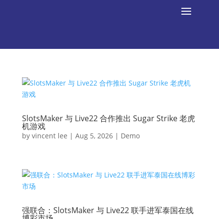
SlotsMaker 与 Live22 合作推出 Sugar Strike 老虎
机游戏
by
vincent lee
|
Aug 5, 2026
|
Demo
强联合：SlotsMaker 与 Live22 联手进军泰国在线
博彩市场