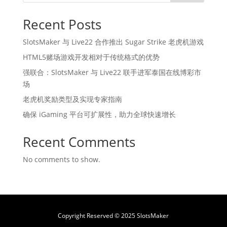
Recent Posts
SlotsMaker 与 Live22 合作推出 Sugar Strike 老虎机游戏
HTML5赌场游戏开发相对于传统格式的优势
强联合：SlotsMaker 与 Live22 联手进军泰国在线博彩市
场
老虎机奖励类型及实现专家指南
确保 iGaming 平台可扩展性，助力全球快速增长
Recent Comments
No comments to show.
Copyright Reserved © 2025 SlotsMaker