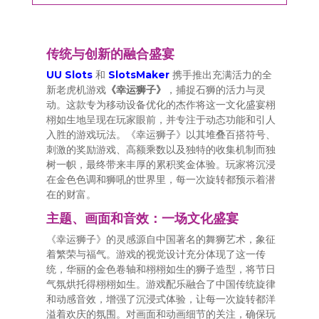
传统与创新的融合盛宴
UU Slots
和
SlotsMaker
携手推出充满活力的全
新老虎机游戏
《幸运狮子》
，捕捉石狮的活力与灵
动。这款专为移动设备优化的杰作将这一文化盛宴栩
栩如生地呈现在玩家眼前，并专注于动态功能和引人
入胜的游戏玩法。《幸运狮子》以其堆叠百搭符号、
刺激的奖励游戏、高额乘数以及独特的收集机制而独
树一帜，最终带来丰厚的累积奖金体验。玩家将沉浸
在金色色调和狮吼的世界里，每一次旋转都预示着潜
在的财富。
主题、画面和音效：一场文化盛宴
《幸运狮子》的灵感源自中国著名的舞狮艺术，象征
着繁荣与福气。游戏的视觉设计充分体现了这一传
统，华丽的金色卷轴和栩栩如生的狮子造型，将节日
气氛烘托得栩栩如生。游戏配乐融合了中国传统旋律
和动感音效，增强了沉浸式体验，让每一次旋转都洋
溢着欢庆的氛围。对画面和动画细节的关注，确保玩