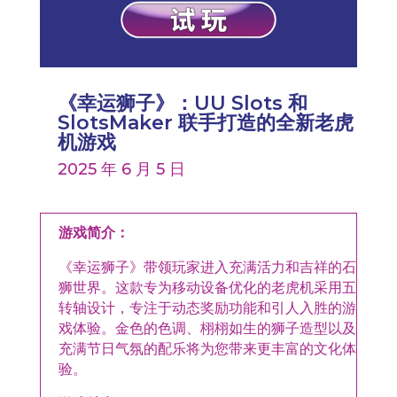
《幸运狮子》：UU Slots 和
SlotsMaker 联手打造的全新老虎
机游戏
2025 年 6 月 5 日
游戏简介：
《幸运狮子》带领玩家进入充满活力和吉祥的石
狮世界。这款专为移动设备优化的老虎机采用五
转轴设计，专注于动态奖励功能和引人入胜的游
戏体验。金色的色调、栩栩如生的狮子造型以及
充满节日气氛的配乐将为您带来更丰富的文化体
验。