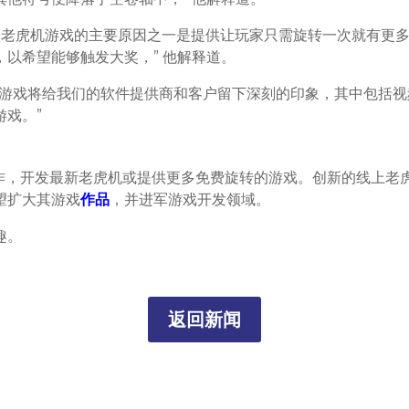
 合作提供级联老虎机游戏的主要原因之一是提供让玩家只需旋转一次就有
以希望能够触发大奖，” 他解释道。
些游戏将给我们的软件提供商和客户留下深刻的印象，其中包括
戏。”
伴合作，开发最新老虎机或提供更多免费旋转的游戏。创新的线上老虎机是
望扩大其游戏
作品
，并进军游戏开发领域。
趣。
返回新闻