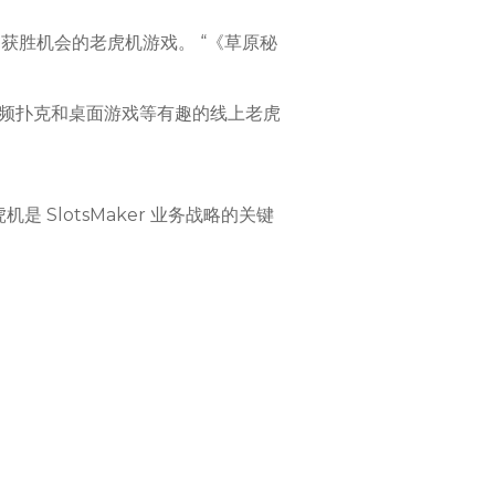
更多获胜机会的老虎机游戏。 “《草原秘
视频扑克和桌面游戏等有趣的线上老虎
 SlotsMaker 业务战略的关键