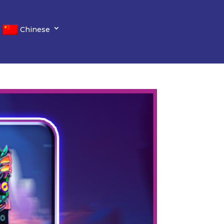
Chinese