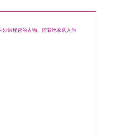
在沙层秘密的古物。随着玩家跃入旅