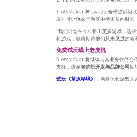
SlotsMaker 与 Live22
境》可让玩家于游戏中待更长的时间，
“我们计划在今年推出更多游戏，这
机游戏，敬请期待他们从未见过的新游
免费试玩线上老虎机
SlotsMaker 将继续与其业务伙
支柱，这家
老虎机开发与品牌公司
期
试玩《草原秘境》
，亲身体验游戏乐