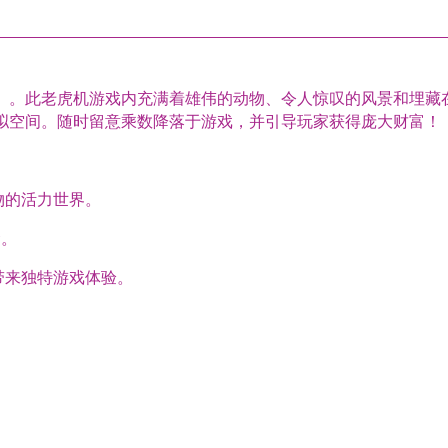
》。此老虎机游戏内充满着雄伟的动物、令人惊叹的风景和埋藏
拟空间。随时留意乘数降落于游戏，并引导玩家获得庞大财富！
物的活力世界。
金。
带来独特游戏体验。