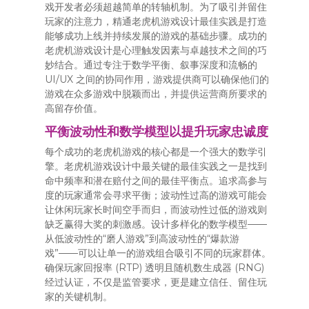
戏开发者必须超越简单的转轴机制。为了吸引并留住
玩家的注意力，精通老虎机游戏设计最佳实践是打造
能够成功上线并持续发展的游戏的基础步骤。成功的
老虎机游戏设计是心理触发因素与卓越技术之间的巧
妙结合。通过专注于数学平衡、叙事深度和流畅的
UI/UX 之间的协同作用，游戏提供商可以确保他们的
游戏在众多游戏中脱颖而出，并提供运营商所要求的
高留存价值。
平衡波动性和数学模型以提升玩家忠诚度
每个成功的老虎机游戏的核心都是一个强大的数学引
擎。老虎机游戏设计中最关键的最佳实践之一是找到
命中频率和潜在赔付之间的最佳平衡点。追求高参与
度的玩家通常会寻求平衡；波动性过高的游戏可能会
让休闲玩家长时间空手而归，而波动性过低的游戏则
缺乏赢得大奖的刺激感。设计多样化的数学模型——
从低波动性的“磨人游戏”到高波动性的“爆款游
戏”——可以让单一的游戏组合吸引不同的玩家群体。
确保玩家回报率 (RTP) 透明且随机数生成器 (RNG)
经过认证，不仅是监管要求，更是建立信任、留住玩
家的关键机制。