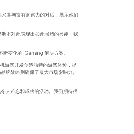
队很高兴参与富有洞察力的对话，展示他们
兴看到里斯本对此表现出如此强烈的兴趣。我
不断变化的 iGaming 解决方案。
制老虎机游戏开发创造独特的游戏体验，提
赌场品牌战略则确保了最大市场影响力。
 成为如此令人难忘和成功的活动。我们期待很