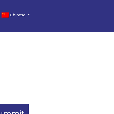
Chinese
Summit