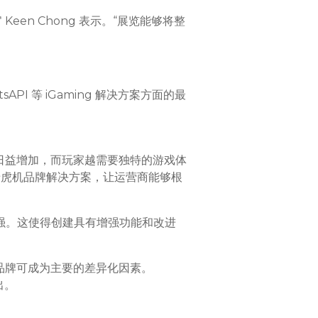
 Keen Chong 表示。“展览能够将整
otsAPI 等 iGaming 解决方案方面的最
性日益增加，而玩家越需要独特的游戏体
 和老虎机品牌解决方案，让运营商能够根
强。这使得创建具有增强功能和改进
的品牌可成为主要的差异化因素。
出。