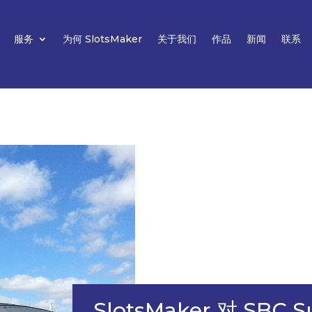
服务
为何 SlotsMaker
关于我们
作品
新闻
联系
SlotsMaker 对 SBC 