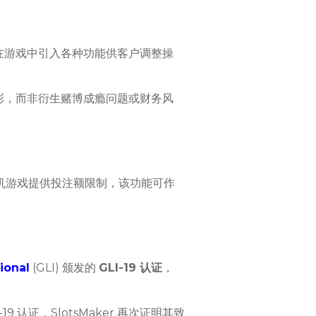
 在游戏中引入各种功能供客户调整操
博彩，而非衍生赌博成瘾问题或财务风
的老虎机游戏提供投注额限制，该功能可作
ional
(GLI) 颁发的
GLI-19 认证
，
9 认证，SlotsMaker 再次证明其致