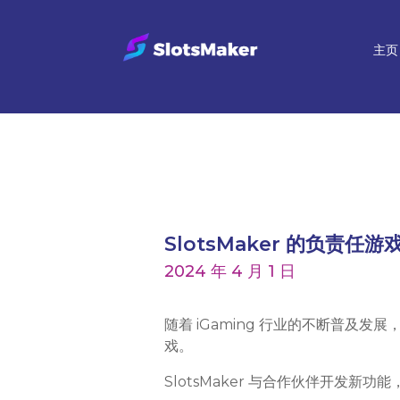
主页
SlotsMaker 的负责任游
2024 年 4 月 1 日
随着 iGaming 行业的不断普及
戏。
SlotsMaker 与合作伙伴开发