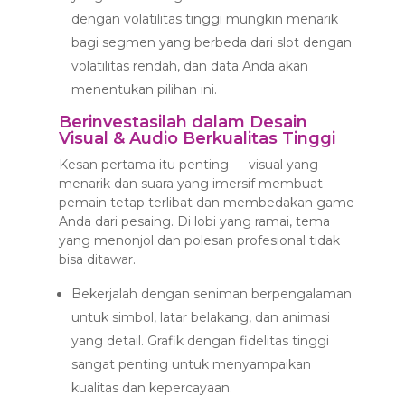
dengan volatilitas tinggi mungkin menarik
bagi segmen yang berbeda dari slot dengan
volatilitas rendah, dan data Anda akan
menentukan pilihan ini.
Berinvestasilah dalam Desain
Visual & Audio Berkualitas Tinggi
Kesan pertama itu penting — visual yang
menarik dan suara yang imersif membuat
pemain tetap terlibat dan membedakan game
Anda dari pesaing. Di lobi yang ramai, tema
yang menonjol dan polesan profesional tidak
bisa ditawar.
Bekerjalah dengan seniman berpengalaman
untuk simbol, latar belakang, dan animasi
yang detail. Grafik dengan fidelitas tinggi
sangat penting untuk menyampaikan
kualitas dan kepercayaan.