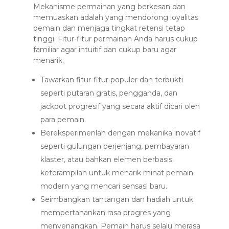
Mekanisme permainan yang berkesan dan
memuaskan adalah yang mendorong loyalitas
pemain dan menjaga tingkat retensi tetap
tinggi. Fitur-fitur permainan Anda harus cukup
familiar agar intuitif dan cukup baru agar
menarik.
Tawarkan fitur-fitur populer dan terbukti
seperti putaran gratis, pengganda, dan
jackpot progresif yang secara aktif dicari oleh
para pemain.
Bereksperimenlah dengan mekanika inovatif
seperti gulungan berjenjang, pembayaran
klaster, atau bahkan elemen berbasis
keterampilan untuk menarik minat pemain
modern yang mencari sensasi baru.
Seimbangkan tantangan dan hadiah untuk
mempertahankan rasa progres yang
menyenangkan. Pemain harus selalu merasa