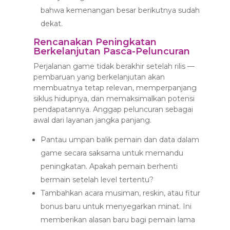
bahwa kemenangan besar berikutnya sudah
dekat.
Rencanakan Peningkatan
Berkelanjutan Pasca-Peluncuran
Perjalanan game tidak berakhir setelah rilis —
pembaruan yang berkelanjutan akan
membuatnya tetap relevan, memperpanjang
siklus hidupnya, dan memaksimalkan potensi
pendapatannya. Anggap peluncuran sebagai
awal dari layanan jangka panjang.
Pantau umpan balik pemain dan data dalam
game secara saksama untuk memandu
peningkatan. Apakah pemain berhenti
bermain setelah level tertentu?
Tambahkan acara musiman, reskin, atau fitur
bonus baru untuk menyegarkan minat. Ini
memberikan alasan baru bagi pemain lama