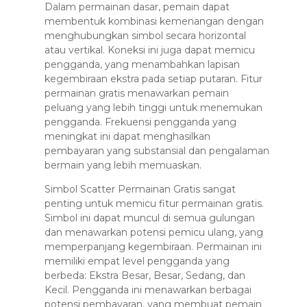
Dalam permainan dasar, pemain dapat
membentuk kombinasi kemenangan dengan
menghubungkan simbol secara horizontal
atau vertikal. Koneksi ini juga dapat memicu
pengganda, yang menambahkan lapisan
kegembiraan ekstra pada setiap putaran. Fitur
permainan gratis menawarkan pemain
peluang yang lebih tinggi untuk menemukan
pengganda. Frekuensi pengganda yang
meningkat ini dapat menghasilkan
pembayaran yang substansial dan pengalaman
bermain yang lebih memuaskan.
Simbol Scatter Permainan Gratis sangat
penting untuk memicu fitur permainan gratis.
Simbol ini dapat muncul di semua gulungan
dan menawarkan potensi pemicu ulang, yang
memperpanjang kegembiraan. Permainan ini
memiliki empat level pengganda yang
berbeda: Ekstra Besar, Besar, Sedang, dan
Kecil. Pengganda ini menawarkan berbagai
potensi pembayaran, yang membuat pemain