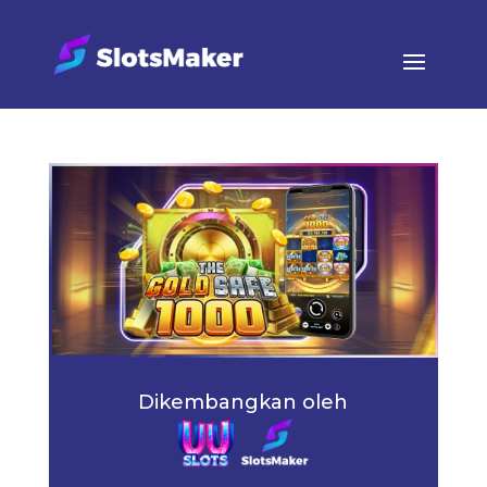
Dikembangkan oleh