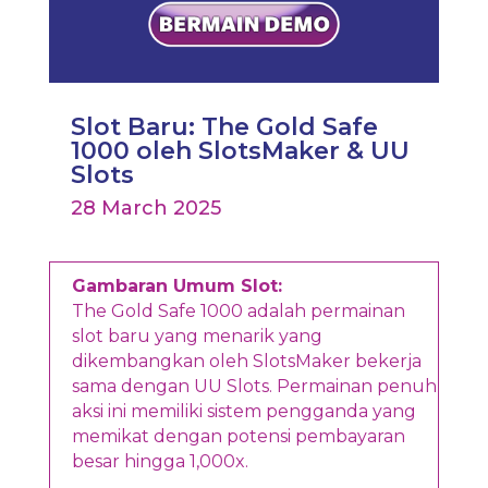
Slot Baru: The Gold Safe
1000 oleh SlotsMaker & UU
Slots
28 March 2025
Gambaran Umum Slot:
The Gold Safe 1000 adalah permainan
slot baru yang menarik yang
dikembangkan oleh SlotsMaker bekerja
sama dengan UU Slots. Permainan penuh
aksi ini memiliki sistem pengganda yang
memikat dengan potensi pembayaran
besar hingga 1,000x.