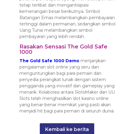
tetap terlibat dan mengantisipasi
kemenangan besar berikutnya. Simbol
Batangan Emas melambangkan pembayaran
tertinggi dalam permainan, sedangkan simbol
Uang Tunai melambangkan simbol
pembayaran yang lebih rendah.
Rasakan Sensasi The Gold Safe
1000
The Gold Safe 1000 Demo
menjanjikan
pengalaman slot online yang seru dan
menguntungkan bagi para pemain dan
penyedia perangkat lunak dengan sistem
pengganda yang inovatif dan gameplay yang
menarik. Kolaborasi antara SlotsMaker dan UU
Slots telah menghasilkan slot kasino online
yang benar-benar memikat yang pasti akan
menjadi hit bagi para pemain di seluruh dunia.
Kembali ke berita