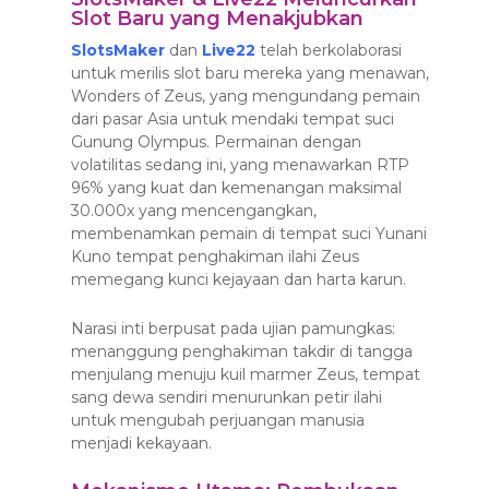
Slot Baru yang Menakjubkan
SlotsMaker
dan
Live22
telah berkolaborasi
untuk merilis slot baru mereka yang menawan,
Wonders of Zeus, yang mengundang pemain
dari pasar Asia untuk mendaki tempat suci
Gunung Olympus. Permainan dengan
volatilitas sedang ini, yang menawarkan RTP
96% yang kuat dan kemenangan maksimal
30.000x yang mencengangkan,
membenamkan pemain di tempat suci Yunani
Kuno tempat penghakiman ilahi Zeus
memegang kunci kejayaan dan harta karun.
Narasi inti berpusat pada ujian pamungkas:
menanggung penghakiman takdir di tangga
menjulang menuju kuil marmer Zeus, tempat
sang dewa sendiri menurunkan petir ilahi
untuk mengubah perjuangan manusia
menjadi kekayaan.