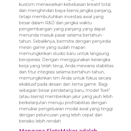
kustom menawarkan kebebasan kreatif total
dan menghindari biaya lisensi jangka panjang,
tetapi membutuhkan investasi awal yang
besar dalam R&D dan jangka waktu
pengembangan yang panjang yang dapat
menunda masuk pasar selama bertahun-
tahun. Sebaliknya, bermitra dengan penyedia
mesin game yang sudah mapan
memungkinkan studio baru untuk langsung
beroperasi. Dengan menggunakan kerangka
kerja yang telah teruji, Anda mewarisi stabilitas
dan fitur integrasi selama bertahun-tahun,
memungkinkan tim Anda untuk fokus secara
eksklusif pada desain dan tema game. Bagi
sebagian besar pendatang baru, model “beli”
(atau lisensi) memberikan jalur yang jauh lebih
berkelanjutan menuju profitabilitas dengan
menukar pengeluaran modal awal yang tinggi
dengan peluncuran yang lebih cepat dan
berisiko lebih rendah.
Mengapa SlotsMaker adalah