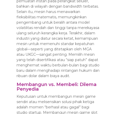
pemuatan instan pada perangkat seluler,
bahkan di wilayah dengan bandwidth terbatas.
Selain itu, mesin harus menawarkan
fleksibilitas matematis, memungkinkan
pengembang untuk beralih antara model
volatilitas rendah dan tinggi tanpa merekayasa
ulang seluruh kerangka kerja. Terakhir, dalam
industri yang diatur secara ketat, kemampuan
mesin untuk memenuhi standar kepatuhan
global—seperti yang ditetapkan oleh MGA
atau UKGC—sangat penting. Memilih mesin
yang telah disertifikasi atau “siap patuh” dapat
menghemat waktu berbulan-bulan bagi studio
baru dalam menghadapi rintangan hukum dan
ribuan dolar dalam biaya audit.
Membangun vs. Membeli: Dilema
Penyedia
Keputusan untuk membangun mesin game
sendiri atau melisensikan solusi pihak ketiga
adalah momen “berhasil atau gagal” bagi
studio startup. Membangun mesin game slot