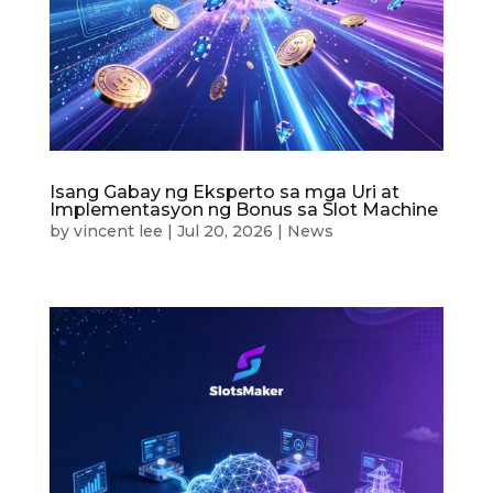
Isang Gabay ng Eksperto sa mga Uri at
Implementasyon ng Bonus sa Slot Machine
by
vincent lee
|
Jul 20, 2026
|
News