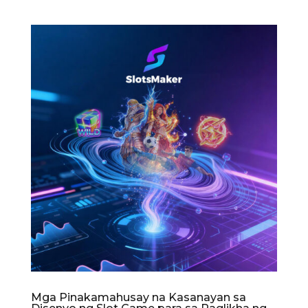
Mga Pinakamahusay na Kasanayan sa