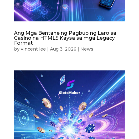
Ang Mga Bentahe ng Pagbuo ng Laro sa
Casino na HTML5 Kaysa sa mga Legacy
Format
by
vincent lee
|
Aug 3, 2026
|
News