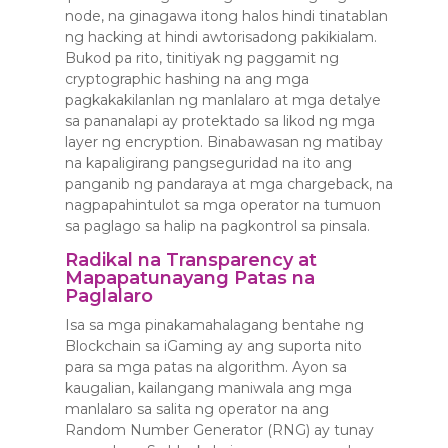
node, na ginagawa itong halos hindi tinatablan
ng hacking at hindi awtorisadong pakikialam.
Bukod pa rito, tinitiyak ng paggamit ng
cryptographic hashing na ang mga
pagkakakilanlan ng manlalaro at mga detalye
sa pananalapi ay protektado sa likod ng mga
layer ng encryption. Binabawasan ng matibay
na kapaligirang pangseguridad na ito ang
panganib ng pandaraya at mga chargeback, na
nagpapahintulot sa mga operator na tumuon
sa paglago sa halip na pagkontrol sa pinsala.
Radikal na Transparency at
Mapapatunayang Patas na
Paglalaro
Isa sa mga pinakamahalagang bentahe ng
Blockchain sa iGaming ay ang suporta nito
para sa mga patas na algorithm. Ayon sa
kaugalian, kailangang maniwala ang mga
manlalaro sa salita ng operator na ang
Random Number Generator (RNG) ay tunay