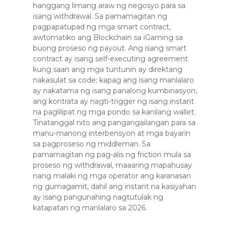
hanggang limang araw ng negosyo para sa
isang withdrawal. Sa pamamagitan ng
pagpapatupad ng mga smart contract,
awtomatiko ang Blockchain sa iGaming sa
buong proseso ng payout. Ang isang smart
contract ay isang self-executing agreement
kung saan ang mga tuntunin ay direktang
nakasulat sa code; kapag ang isang manlalaro
ay nakatama ng isang panalong kumbinasyon,
ang kontrata ay nagti-trigger ng isang instant
na paglilipat ng mga pondo sa kanilang wallet.
Tinatanggal nito ang pangangailangan para sa
manu-manong interbensyon at mga bayarin
sa pagproseso ng middleman. Sa
pamamagitan ng pag-alis ng friction mula sa
proseso ng withdrawal, maaaring mapahusay
nang malaki ng mga operator ang karanasan
ng gumagamit, dahil ang instant na kasiyahan
ay isang pangunahing nagtutulak ng
katapatan ng manlalaro sa 2026.