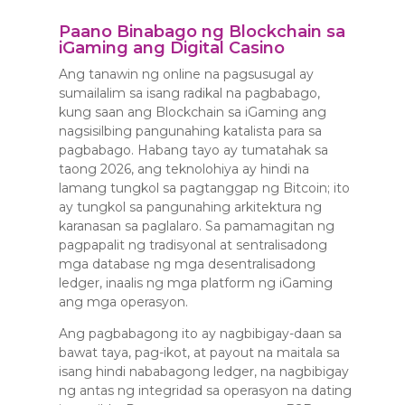
Paano Binabago ng Blockchain sa
iGaming ang Digital Casino
Ang tanawin ng online na pagsusugal ay
sumailalim sa isang radikal na pagbabago,
kung saan ang Blockchain sa iGaming ang
nagsisilbing pangunahing katalista para sa
pagbabago. Habang tayo ay tumatahak sa
taong 2026, ang teknolohiya ay hindi na
lamang tungkol sa pagtanggap ng Bitcoin; ito
ay tungkol sa pangunahing arkitektura ng
karanasan sa paglalaro. Sa pamamagitan ng
pagpapalit ng tradisyonal at sentralisadong
mga database ng mga desentralisadong
ledger, inaalis ng mga platform ng iGaming
ang mga operasyon.
Ang pagbabagong ito ay nagbibigay-daan sa
bawat taya, pag-ikot, at payout na maitala sa
isang hindi nababagong ledger, na nagbibigay
ng antas ng integridad sa operasyon na dating