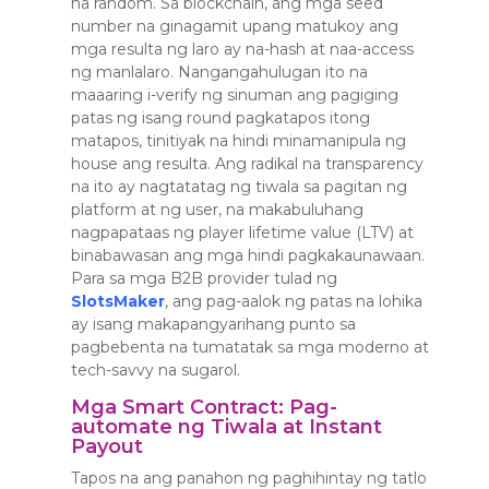
na random. Sa blockchain, ang mga seed
number na ginagamit upang matukoy ang
mga resulta ng laro ay na-hash at naa-access
ng manlalaro. Nangangahulugan ito na
maaaring i-verify ng sinuman ang pagiging
patas ng isang round pagkatapos itong
matapos, tinitiyak na hindi minamanipula ng
house ang resulta. Ang radikal na transparency
na ito ay nagtatatag ng tiwala sa pagitan ng
platform at ng user, na makabuluhang
nagpapataas ng player lifetime value (LTV) at
binabawasan ang mga hindi pagkakaunawaan.
Para sa mga B2B provider tulad ng
SlotsMaker
, ang pag-aalok ng patas na lohika
ay isang makapangyarihang punto sa
pagbebenta na tumatatak sa mga moderno at
tech-savvy na sugarol.
Mga Smart Contract: Pag-
automate ng Tiwala at Instant
Payout
Tapos na ang panahon ng paghihintay ng tatlo