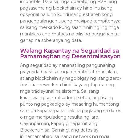
imposible. Para sa mga operator ng B2B, ang
pagsasama ng blockchain ay hindi na isang
opsyonal na luho kundi isang estratehikong
pangangailangan upang makipagkumpitensya
sa isang merkado kung saan hinihingi ng mga
manlalaro ang mataas na bilis ng pagganap at
ganap na soberanya ng data.
Walang Kapantay na Seguridad sa
Pamamagitan ng Desentralisasyon
Ang seguridad ay nananatiling pangunahing
prayoridad para sa mga operator at manlalaro,
at ang blockchain ay nagbibigay ng isang zero-
trust framework na hindi kayang tapatan ng
mga tradisyunal na sistema. Sa isang
karaniwang sentralisadong setup, ang isang
punto ng pagkabigo ay maaaring humantong
sa mga kapaha-pahamak na paglabag sa datos
o mga manipuladong resulta ng laro.
Gayunpaman, kapag ginagamit ang
Blockchain sa iGaming, ang datos ay
ipinamamahagi sa isang network ng mga