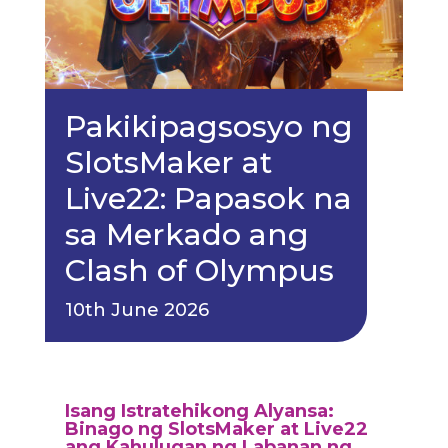
Pakikipagsosyo ng
SlotsMaker at
Live22: Papasok na
sa Merkado ang
Clash of Olympus
10th June 2026
​Isang Istratehikong Alyansa:
Binago ng SlotsMaker at Live22
ang Kahulugan ng Labanan ng