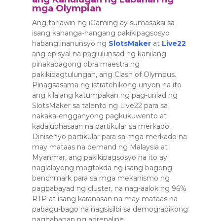
mga Olympian
Ang tanawin ng iGaming ay sumasaksi sa
isang kahanga-hangang pakikipagsosyo
habang inanunsyo ng
SlotsMaker
at
Live22
ang opisyal na paglulunsad ng kanilang
pinakabagong obra maestra ng
pakikipagtulungan, ang Clash of Olympus.
Pinagsasama ng istratehikong unyon na ito
ang kilalang katumpakan ng pag-unlad ng
SlotsMaker sa talento ng Live22 para sa
nakaka-engganyong pagkukuwento at
kadalubhasaan na partikular sa merkado.
Dinisenyo partikular para sa mga merkado na
may mataas na demand ng Malaysia at
Myanmar, ang pakikipagsosyo na ito ay
naglalayong magtakda ng isang bagong
benchmark para sa mga mekanismo ng
pagbabayad ng cluster, na nag-aalok ng 96%
RTP at isang karanasan na may mataas na
pabagu-bago na nagsisilbi sa demograpikong
naghahanap ng adrenaline.