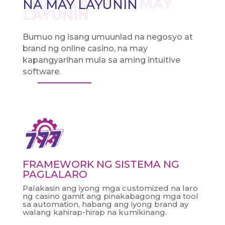
SOFTWARE NA MAY
NA MAY LAYUNIN
LAYUNIN
Bumuo ng isang umuunlad na negosyo at
brand ng online casino, na may
kapangyarihan mula sa aming intuitive
software.
FRAMEWORK NG SISTEMA NG
PAGLALARO
Palakasin ang iyong mga customized na laro
ng casino gamit ang pinakabagong mga tool
sa automation, habang ang iyong brand ay
walang kahirap-hirap na kumikinang.