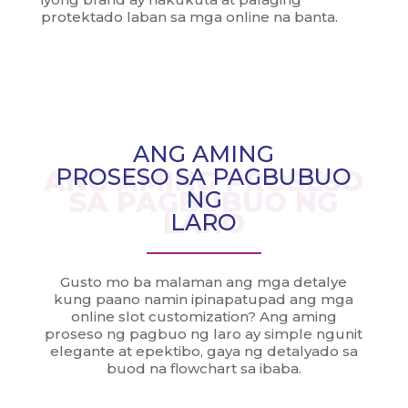
protektado laban sa mga online na banta.
ANG AMING
PROSESO SA PAGBUBUO
ANG AMING PROSESO
SA PAGBUBUO NG
NG
LARO
LARO
Gusto mo ba malaman ang mga detalye
kung paano namin ipinapatupad ang mga
online slot customization? Ang aming
proseso ng pagbuo ng laro ay simple ngunit
elegante at epektibo, gaya ng detalyado sa
buod na flowchart sa ibaba.