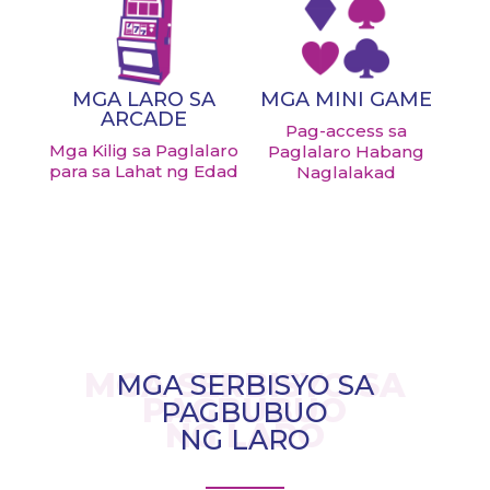
MGA LARO SA
MGA MINI GAME
ARCADE
Pag-access sa
Mga Kilig sa Paglalaro
Paglalaro Habang
para sa Lahat ng Edad
Naglalakad
MGA SERBISYO SA
MGA SERBISYO SA
PAGBUBUO
PAGBUBUO
NG LARO
NG LARO