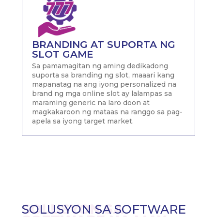
BRANDING AT SUPORTA NG
SLOT GAME
Sa pamamagitan ng aming dedikadong
suporta sa branding ng slot, maaari kang
mapanatag na ang iyong personalized na
brand ng mga online slot ay lalampas sa
maraming generic na laro doon at
magkakaroon ng mataas na ranggo sa pag-
apela sa iyong target market.
SOLUSYON SA
SOLUSYON SA SOFTWARE