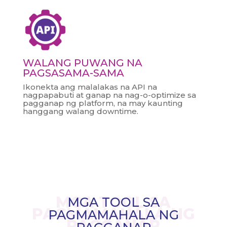
WALANG PUWANG NA
PAGSASAMA-SAMA
Ikonekta ang malalakas na API na
nagpapabuti at ganap na nag-o-optimize sa
pagganap ng platform, na may kaunting
hanggang walang downtime.
MGA TOOL SA
MGA TOOL SA
PAGMAMAHALA NG
PAGMAMAHALA NG
PAGGANAP