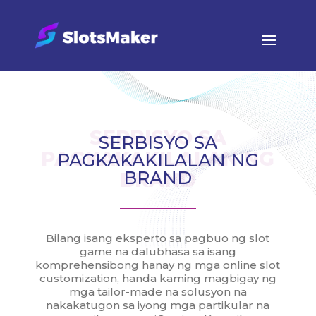
SERBISYO SA
SERBISYO SA
PAGKAKAKILALAN NG
PAGKAKAKILALAN NG
BRAND
BRAND
Bilang isang eksperto sa pagbuo ng slot
game na dalubhasa sa isang
komprehensibong hanay ng mga online slot
customization, handa kaming magbigay ng
mga tailor-made na solusyon na
nakakatugon sa iyong mga partikular na