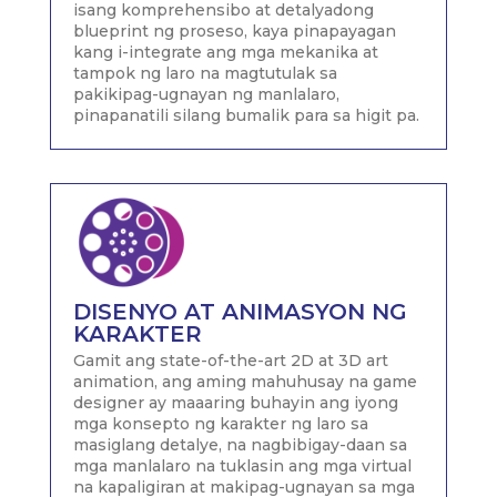
isang komprehensibo at detalyadong
blueprint ng proseso, kaya pinapayagan
kang i-integrate ang mga mekanika at
tampok ng laro na magtutulak sa
pakikipag-ugnayan ng manlalaro,
pinapanatili silang bumalik para sa higit pa.
DISENYO AT ANIMASYON NG
KARAKTER
Gamit ang state-of-the-art 2D at 3D art
animation, ang aming mahuhusay na game
designer ay maaaring buhayin ang iyong
mga konsepto ng karakter ng laro sa
masiglang detalye, na nagbibigay-daan sa
mga manlalaro na tuklasin ang mga virtual
na kapaligiran at makipag-ugnayan sa mga