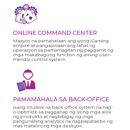
ONLINE COMMAND CENTER
Maayos na pamahalaan ang iyong iGaming
empire at pangasiwaan ang lahat ng
operasyon sa pamamagitan ng paggamit ng
mga makabagong function ng aming user-
friendly control system.
PAMAMAHALA SA BACK-OFFICE
Isang intuitive na back-office system na nag-
o-optimize sa pagganap ng iyong mga alok
ng produkto at nagbibigay ng mga
pangunahing analytics na nagpapatakbo ng
mas matalinong mga desisyon.