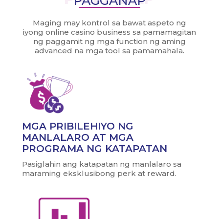
PAGGANAP
Maging may kontrol sa bawat aspeto ng
iyong online casino business sa pamamagitan
ng paggamit ng mga function ng aming
advanced na mga tool sa pamamahala.
MGA PRIBILEHIYO NG
MANLALARO AT MGA
PROGRAMA NG KATAPATAN
Pasiglahin ang katapatan ng manlalaro sa
maraming eksklusibong perk at reward.