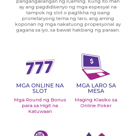
pangangailangan ng iGaming. Kung ito man
ay ang pagdidisenyo ng mga espesyal na
tampok ng slot o paglikha ng isang
prorietaryong tema ng laro, ang aming
koponan ng mga nakatuong propesyonal ay
gagana sa iyo, sa bawat hakbang ng paraan.
MGA ONLINE NA
MGA LARO SA
SLOT
MESA
Mga Round ng Bonus
Maging Klasiko sa
para sa Higit na
Online Poker
Katuwaan