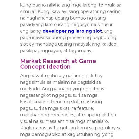
kung paano nilikha ang mga larong ito mula sa
simula? Kung ikaw ay isang operator ng casino
na naghahanap upang bumuo ng isang
pasadyang laro o isang negosyo na sinusuri
ang isang
developer ng laro ng slot
, ang
pag-unawa sa buong proseso ng pagbuo ng
slot ay mahalaga upang matiyak ang kalidad,
pakikipag-ugnayan, at tagumpay.
Market Research at Game
Concept Ideation
Ang bawat mahusay na laro ng slot ay
nagsisimula sa malalim na pagsisid sa
merkado. Ang paunang yugtong ito ay
nagsasangkot ng pagsusuri sa mga
kasalukuyang trend ng slot, masusing
pagsusuri sa mga sikat na feature,
makabagong mechanics, at mapang-akit na
visual na sumasalamin sa mga manlalaro.
Pagkatapos ay tumutuon kami sa pagtukoy sa
mga demograpiko at kagustuhan ng iyong