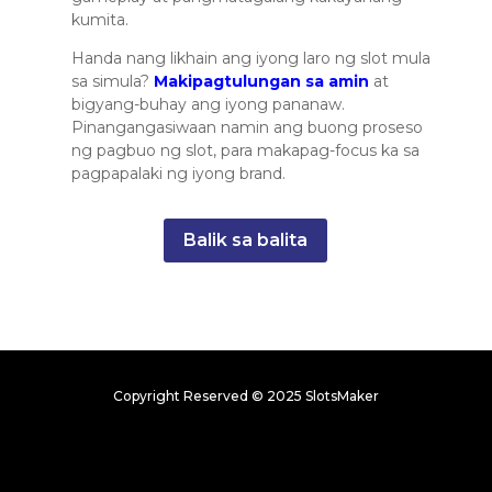
kumita.
Handa nang likhain ang iyong laro ng slot mula
sa simula?
Makipagtulungan sa amin
at
bigyang-buhay ang iyong pananaw.
Pinangangasiwaan namin ang buong proseso
ng pagbuo ng slot, para makapag-focus ka sa
pagpapalaki ng iyong brand.
Balik sa balita
Copyright Reserved © 2025 SlotsMaker