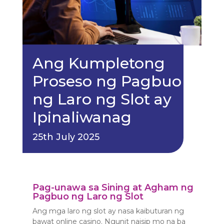
Ang Kumpletong
Proseso ng Pagbuo
ng Laro ng Slot ay
Ipinaliwanag
25th July 2025
Pag-unawa sa Sining at Agham ng
Pagbuo ng Laro ng Slot
Ang mga laro ng slot ay nasa kaibuturan ng
bawat online casino. Ngunit naisip mo na ba