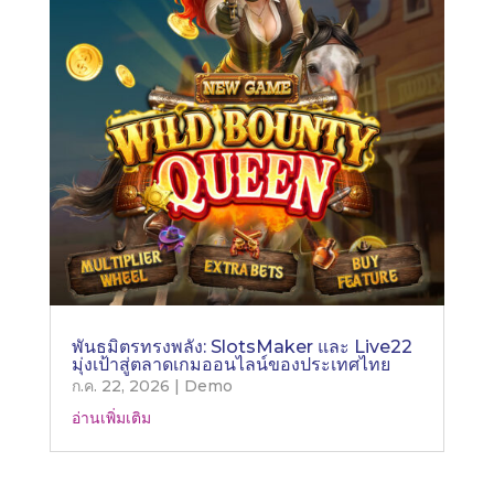
พันธมิตรทรงพลัง: SlotsMaker และ Live22
มุ่งเป้าสู่ตลาดเกมออนไลน์ของประเทศไทย
ก.ค. 22, 2026
|
Demo
อ่านเพิ่มเติม