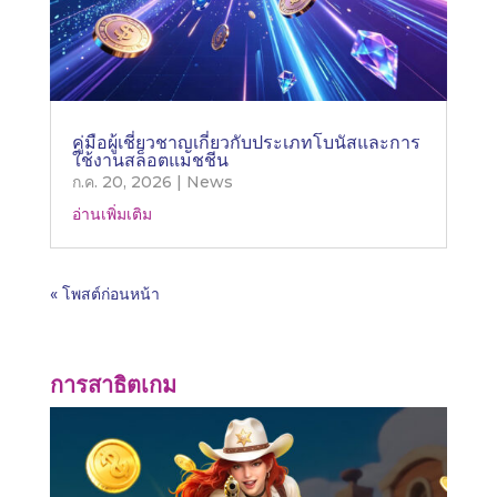
คู่มือผู้เชี่ยวชาญเกี่ยวกับประเภทโบนัสและการ
ใช้งานสล็อตแมชชีน
ก.ค. 20, 2026
|
News
อ่านเพิ่มเติม
« โพสต์ก่อนหน้า
การสาธิตเกม