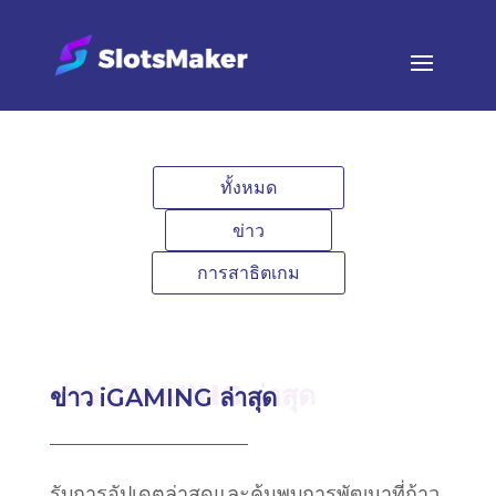
ทั้งหมด
ข่าว
การสาธิตเกม
ข่าว iGAMING ล่าสุด
ข่าว iGAMING ล่าสุด
รับการอัปเดตล่าสุดและค้นพบการพัฒนาที่ก้าว