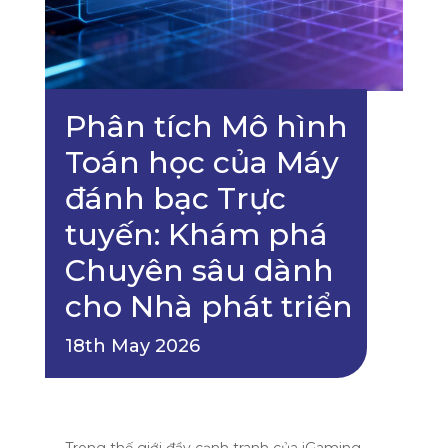
Phân tích Mô hình
Toán học của Máy
đánh bạc Trực
tuyến: Khám phá
Chuyên sâu dành
cho Nhà phát triển
18th May 2026
Trong thế giới đầy cạnh tranh của iGaming,