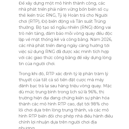
Để xây dựng một mô hình thành công, các
nhà phát triển phải nắm vững bốn biến số cụ
thể: kiến ​​trúc RNG, Tỷ lệ Hoàn trả cho Người
chơi (RTP), Độ biến động và Tần suất Trúng
thưởng. Bộ tạo số ngẫu nhiên (RNG) đóng vai
trò nền tảng, đảm bảo mỗi vòng quay đều độc
lập về mặt thống kê và công bằng. Năm 2026,
các nhà phát triển đang ngày càng hướng tới
việc sử dụng RNG đã được xác minh tích hợp
với các giao thức công bằng để xây dựng lòng
tin của người chơi.
Trong khi đó, RTP xác định tỷ lệ phần trăm lý
thuyết của tất cả số tiền đặt cược mà máy
đánh bạc trả lại sau hàng triệu vòng quay. Mặc
dù mức trung bình trong lịch sử là 96%, thị
trường hiện đại đang chứng kiến ​​sự phân hóa
thành các mô hình RTP cao, đạt tới 98% cho
lối chơi dựa trên lòng trung thành, và các mô
hình RTP biến đổi cho phép nhà điều hành điều
chỉnh lợi nhuận dựa trên người chơi địa
phương.