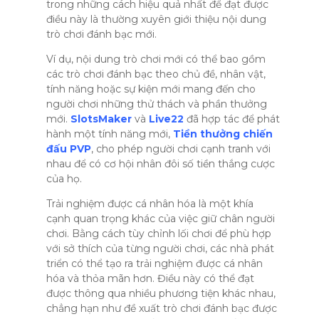
trong những cách hiệu quả nhất để đạt được
điều này là thường xuyên giới thiệu nội dung
trò chơi đánh bạc mới.
Ví dụ, nội dung trò chơi mới có thể bao gồm
các trò chơi đánh bạc theo chủ đề, nhân vật,
tính năng hoặc sự kiện mới mang đến cho
người chơi những thử thách và phần thưởng
mới.
SlotsMaker
và
Live22
đã hợp tác để phát
hành một tính năng mới,
Tiền thưởng chiến
đấu PVP
, cho phép người chơi cạnh tranh với
nhau để có cơ hội nhân đôi số tiền thắng cược
của họ.
Trải nghiệm được cá nhân hóa là một khía
cạnh quan trọng khác của việc giữ chân người
chơi. Bằng cách tùy chỉnh lối chơi để phù hợp
với sở thích của từng người chơi, các nhà phát
triển có thể tạo ra trải nghiệm được cá nhân
hóa và thỏa mãn hơn. Điều này có thể đạt
được thông qua nhiều phương tiện khác nhau,
chẳng hạn như đề xuất trò chơi đánh bạc được