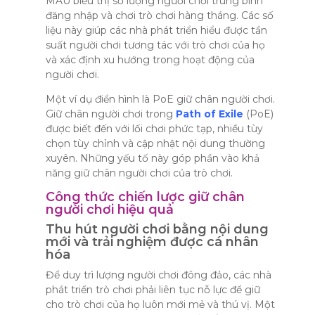
MAU biểu thị số lượng người chơi trung bình
đăng nhập và chơi trò chơi hàng tháng. Các số
liệu này giúp các nhà phát triển hiểu được tần
suất người chơi tương tác với trò chơi của họ
và xác định xu hướng trong hoạt động của
người chơi.
Một ví dụ điển hình là PoE giữ chân người chơi.
Giữ chân người chơi trong
Path of Exile
(PoE)
được biết đến với lối chơi phức tạp, nhiều tùy
chọn tùy chỉnh và cập nhật nội dung thường
xuyên. Những yếu tố này góp phần vào khả
năng giữ chân người chơi của trò chơi.
Công thức chiến lược giữ chân
người chơi hiệu quả
Thu hút người chơi bằng nội dung
mới và trải nghiệm được cá nhân
hóa
Để duy trì lượng người chơi đông đảo, các nhà
phát triển trò chơi phải liên tục nỗ lực để giữ
cho trò chơi của họ luôn mới mẻ và thú vị. Một