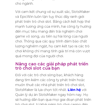
cho ngành.
Với cam kết chung về sự xuất sắc, SlotsMaker
và EpicWin luôn tận tụy thúc đẩy ranh giới
phát triển trò chơi slot. Bằng cách kết hợp thế
mạnh tương ứng của mình, hai công ty hướng
đến mục tiêu mang đến trải nghiệm chơi
game vô song, ưu tiên sự hài lòng của người
chơi. Thông qua các quy trình đảm bảo chất
lượng nghiêm ngặt, họ cam kết tạo ra các trò
chơi không chỉ mang tính giải trí mà còn vượt
quá mong đợi của người chơi.
Nâng cao các giải pháp phát triển
trò chơi slot của bạn
Đối với các trò chơi sòng bạc, khách hàng
đang tìm kiếm các công ty phát triển hoặc
muốn thuê các nhà phát triển trò chơi slot,
SlotsMaker là lựa chọn tốt nhất.
Liên hệ
với
Quản lý dự án SlotsMaker ngay hôm nay. Họ
sẽ hướng dẫn bạn qua mọi giai đoạn phát triển
trò chơi slot, từ khái niệm trò chơi casino đến