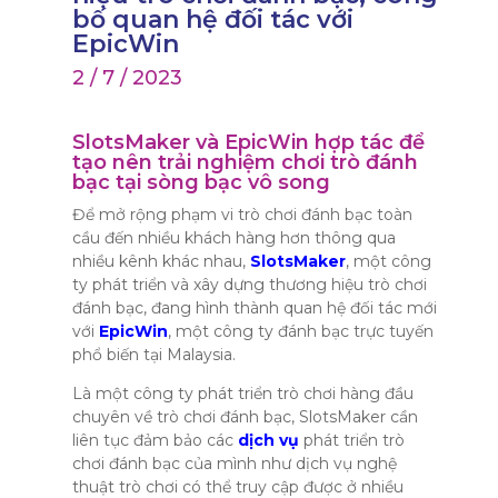
bố quan hệ đối tác với
EpicWin
2 / 7 / 2023
SlotsMaker và EpicWin hợp tác để
tạo nên trải nghiệm chơi trò đánh
bạc tại sòng bạc vô song
Để mở rộng phạm vi trò chơi đánh bạc toàn
cầu đến nhiều khách hàng hơn thông qua
nhiều kênh khác nhau,
SlotsMaker
, một công
ty phát triển và xây dựng thương hiệu trò chơi
đánh bạc, đang hình thành quan hệ đối tác mới
với
EpicWin
, một công ty đánh bạc trực tuyến
phổ biến tại Malaysia.
Là một công ty phát triển trò chơi hàng đầu
chuyên về trò chơi đánh bạc, SlotsMaker cần
liên tục đảm bảo các
dịch vụ
phát triển trò
chơi đánh bạc của mình như dịch vụ nghệ
thuật trò chơi có thể truy cập được ở nhiều