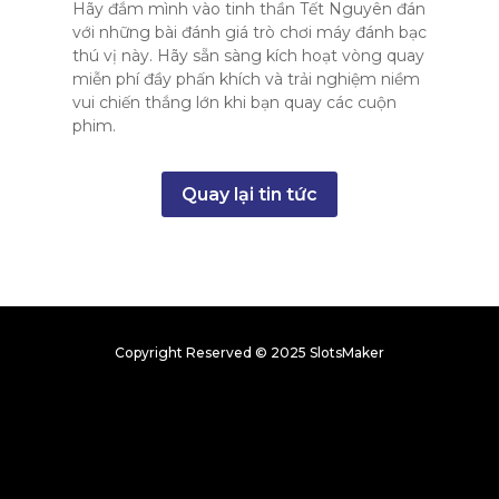
Hãy đắm mình vào tinh thần Tết Nguyên đán
với những bài đánh giá trò chơi máy đánh bạc
thú vị này. Hãy sẵn sàng kích hoạt vòng quay
miễn phí đầy phấn khích và trải nghiệm niềm
vui chiến thắng lớn khi bạn quay các cuộn
phim.
Quay lại tin tức
Copyright Reserved © 2025 SlotsMaker