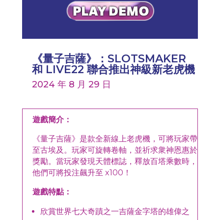
《量子吉薩》：SLOTSMAKER
和 LIVE22 聯合推出神級新老虎機
2024 年 8 月 29 日
遊戲簡介：
《量子吉薩》是款全新線上老虎機，可將玩家帶
至古埃及。玩家可旋轉卷軸，並祈求衆神恩惠於
獎勵。當玩家發現天體標誌，釋放百塔乘數時，
他們可將投注飆升至 x100！
遊戲特點：
欣賞世界七大奇蹟之一吉薩金字塔的雄偉之