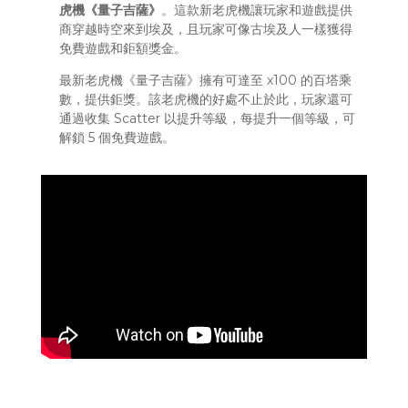
虎機《量子吉薩》
。這款新老虎機讓玩家和遊戲提供
商穿越時空來到埃及，且玩家可像古埃及人一樣獲得
免費遊戲和鉅額獎金。
最新老虎機《量子吉薩》擁有可達至 x100 的百塔乘
數，提供鉅獎。該老虎機的好處不止於此，玩家還可
通過收集 Scatter 以提升等級，每提升一個等級，可
解鎖 5 個免費遊戲。