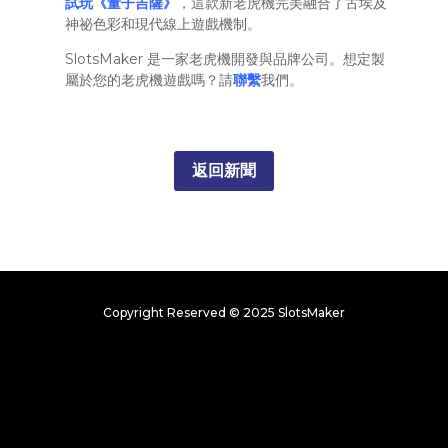
試玩《量子吉薩》
，這款新老虎機完美融合了古埃及
神祕色彩和現代線上遊戲機制。
SlotsMaker 是一家老虎機開發與品牌公司。想定製
屬於您的老虎機遊戲嗎？請
聯繫
我們。
返回新聞
Copyright Reserved © 2025 SlotsMaker