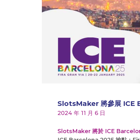
SlotsMaker 將參展 ICE 
2024 年 11 月 6 日
SlotsMaker 將於 ICE Barc
ICE Barcelona 2025 地點：Fir