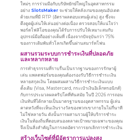
ใหม่ๆ การร่วมมือกับบริษัทยักษ์ใหญ่ในอุตสาหกรรม
อย่าง
SlotsMaker
จะช่วยให้คลังเกมของคุณอัปเดต
ด้วยเกมที่มี RTP (อัตราผลตอบแทนผู้เล่น) สูง ซึ่งจะ
ดึงดูดผู้เล่นให้เล่นอย่างต่อเนื่อง ตรวจสอบให้แน่ใจว่า
พอร์ตโฟลิโอของคุณได้รับการปรับให้เหมาะสมกับ
อุปกรณ์มือถืออย่างเต็มที่ เนื่องจากปัจจุบันกว่า 75%
ของการเดิมพันทั่วโลกเกิดขึ้นผ่านสมาร์ทโฟน
ผสานรวมระบบการชำระเงินที่ปลอดภัย
และหลากหลาย
การทำธุรกรรมที่ราบรื่นเป็นรากฐานของการรักษาผู้
เล่น แพลตฟอร์มของคุณต้องรองรับวิธีการชำระเงิน
หลายสกุลเงิน โดยผสมผสานวิธีการชำระเงินแบบ
ดั้งเดิม (Visa, Mastercard, กระเป๋าเงินอิเล็กทรอนิกส์)
กับการประมวลผลคริปโตที่ทันสมัย ​​ในปี 2026 การถอน
เงินทันทีได้กลายเป็นมาตรฐานของอุตสาหกรรม ผู้เล่น
คาดหวังที่จะเห็นเงินรางวัลของพวกเขาภายในไม่กี่นาที
ไม่ใช่หลายวัน ดังนั้นการผสานรวมผู้ให้บริการชำระ
เงินในท้องถิ่นที่ตอบสนองตลาดเป้าหมายเฉพาะของคุณ
จึงเป็นสิ่งสำคัญในการลดอัตราการยกเลิกการชำระเงิน
สร้างเว็บไซต์ที่มีอัตราการแปลงสูง