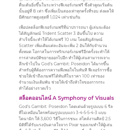
ตื่นเต้นยิ่งขึ้นในระหว่างฟีเจอร์เกมฟรี ซึ่งตัวคูณเริ่มต้น
นั้นอยู่ที่ 8 เท่า ซึ่งเพิ่มเป็นสองเท่าทุกครั้งที่รอบ ส่งผลให้
มีศักยภาพสูงสุดที่ 1,024 เท่าเช่นกัน
เพื่อปลดล็อกฟีเจอร์เกมฟรีที่น่าปรารถนา ผู้เล่นจะต้อง
ได้สัญลักษณ์ Trident Scatter 3 อันขึ้นไป ความ
สำเร็จนี้จะทำให้ได้เกมฟรี 10 เกม โดยสัญลักษณ์
Scatter เพิ่มเติมแต่ละอันจะเพิ่ม 2 อันให้กับจำนวน
ทั้งหมด โอกาสในการทริกเกอร์เกมฟรีอีกครั้งจะทำให้
การล่าสมบัติขยายออกไปอีก ทำให้ผู้เล่นสามารถเจาะ
ลึกเข้าไปใน God’s Gambit: Poseidon ได้มากขึ้น
สำหรับผู้ที่ต้องการความพึงพอใจในทันที ฟีเจอร์การซื้อ
ช่วยให้เข้าถึงเกมฟรีได้ทันทีในราคา 100 เท่าของ
จำนวนเงินเดิมพัน ช่วยให้เข้าถึงหัวใจของการกระ
ทำได้อย่างรวดเร็ว
สล็อตออนไลน์ A Symphony of Visuals
God’s Gambit: Poseidon โดดเด่นด้วยรูปแบบ 6 รีล
ที่ไม่เหมือนใครพร้อมรูปแบบแถว 3-4-5-5-4-3 แบบ
ไดนามิก ให้ 3,600 วิธีในการชนะ สไตล์งานศิลป์ 2.5
มิติที่ได้รับแรงบันดาลใจจาก Pixar ของเกมทำให้ผู้เล่น