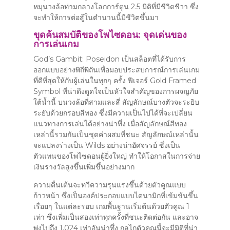
หมุนวงล้อท่ามกลางโลกการ์ตูน 2.5 มิติที่มีชีวิตชีวา ซึ่ง
จะทำให้การต่อสู้ในตำนานนี้มีชีวิตขึ้นมา
ขุดค้นสมบัติของโพไซดอน: จุดเด่นของ
การเล่นเกม
God’s Gambit: Poseidon เป็นสล็อตที่ได้รับการ
ออกแบบอย่างพิถีพิถันเพื่อมอบประสบการณ์การเล่นเกม
ที่ดีที่สุดให้กับผู้เล่นในทุกๆ ครั้ง ฟีเจอร์ Gold Framed
Symbol ที่น่าดึงดูดใจเป็นหัวใจสำคัญของการผจญภัย
ใต้น้ำนี้ บนวงล้อที่สามและสี่ สัญลักษณ์บางตัวจะระยิบ
ระยับด้วยกรอบสีทอง ซึ่งมีความเป็นไปได้ที่จะเปลี่ยน
แนวทางการเล่นได้อย่างน่าทึ่ง เมื่อสัญลักษณ์สีทอง
เหล่านี้รวมกันเป็นชุดค่าผสมที่ชนะ สัญลักษณ์เหล่านั้น
จะแปลงร่างเป็น Wilds อย่างน่าอัศจรรย์ ซึ่งเป็น
ตัวแทนของโพไซดอนผู้ยิ่งใหญ่ ทำให้โอกาสในการจ่าย
เงินรางวัลสูงขึ้นเพิ่มขึ้นอย่างมาก
ความตื่นเต้นจะทวีความรุนแรงขึ้นด้วยตัวคูณแบบ
ก้าวหน้า ซึ่งเป็นองค์ประกอบแบบไดนามิกที่เข้มข้นขึ้น
เรื่อยๆ ในแต่ละรอบ เกมพื้นฐานเริ่มต้นด้วยตัวคูณ 1
เท่า ซึ่งเพิ่มเป็นสองเท่าทุกครั้งที่ชนะติดต่อกัน และอาจ
พุ่งไปถึง 1,024 เท่าอันน่าทึ่ง กลไกตัวคูณนี้จะมีมิติที่น่า