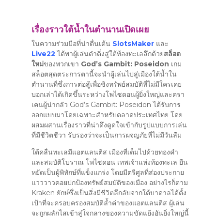
เรื่องราวใต้น้ำในตำนานเปิดเผย
ในความร่วมมือที่น่าตื่นเต้น
SlotsMaker
และ
Live22
ได้พาผู้เล่นดำดิ่งสู่ใต้ท้องทะเลลึกด้วย
สล็อต
ใหม่
ของพวกเขา
God’s Gambit: Poseidon
เกม
สล็อตสุดตระการตานี้จะนำผู้เล่นไปสู่เมืองใต้น้ำใน
ตำนานที่ซึ่งการต่อสู้เพื่อชิงทรัพย์สมบัติที่ไม่มีใครเคย
บอกเล่าได้เกิดขึ้นระหว่างโพไซดอนผู้ยิ่งใหญ่และครา
เคนผู้น่ากลัว God’s Gambit: Poseidon ได้รับการ
ออกแบบมาโดยเฉพาะสำหรับตลาดประเทศไทย โดย
ผสมผสานเรื่องราวที่น่าดึงดูดใจเข้ากับรูปแบบการเล่น
ที่มีชีวิตชีวา รับรองว่าจะเป็นการผจญภัยที่ไม่มีวันลืม
ใต้คลื่นทะเลมีแอตแลนติส เมืองที่เต็มไปด้วยทองคำ
และสมบัติโบราณ โพไซดอน เทพเจ้าแห่งท้องทะเล ยืน
หยัดเป็นผู้พิทักษ์ที่แข็งแกร่ง โดยมีตรีศูลที่ส่องประกาย
แวววาวคอยปกป้องทรัพย์สมบัติของเมือง อย่างไรก็ตาม
Kraken ยักษ์ซึ่งเป็นสิ่งมีชีวิตลึกลับจากใต้บาดาลได้ตั้ง
เป้าที่จะครอบครองสมบัติล้ำค่าของแอตแลนติส ผู้เล่น
จะถูกผลักไสเข้าสู่ใจกลางของความขัดแย้งอันยิ่งใหญ่นี้