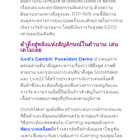
ดื่มด่ำไปกับโลกของชีวิตใต้ท้องทะเลที่สดใส พอร์ทัล
เรืองแสง และสถาปัตยกรรมอันสง่างาม ด้วยความ
ผันผวนปานกลางถึงสูงและ RTP 96% เกมนี้มีความ
สมดุลระหว่างการชนะบ่อยครั้งและศักยภาพในการจ่าย
เงินรางวัลจำนวนมาก โดยมีเงินรางวัลสูงสุด 5,000
เท่าของเงินเดิมพัน
ดำดิ่งสู่พลังแห่งสัญลักษณ์ในตำนาน: เล่น
เดโมเลย
God’s Gambit: Poseidon Demo
นำเสนอการ
ผสมผสานที่น่าดึงดูดระหว่างเรื่องราวที่ดึงดูด ภาพที่
สวยงาม และรูปแบบการเล่นที่น่าดึงดูด SlotsMaker
และ Live22 ได้สร้างประสบการณ์การเล่นสล็อตที่
ดื่มด่ำซึ่งจะสะท้อนถึงผู้เล่นที่แสวงหาการผจญภัยและ
รางวัล ความร่วมมือนี้ถือเป็นก้าวสำคัญในการส่งมอบ
เนื้อหาเกมคุณภาพสูงที่ปรับแต่งตามภูมิภาค
SlotsMaker มุ่งมั่นที่จะสร้างประสบการณ์การเล่นเกม
ที่ดื่มด่ำและมีคุณสมบัติครบครัน หากคุณกำลังมองหา
วิธียกระดับแพลตฟอร์ม iGaming ของคุณด้วยการ
พัฒนาเกมสล็อต
ที่สร้างสรรค์หรือกำลังมองหาโซลูชัน
เฉพาะที่เหมาะกับความต้องการ iGaming ของคุณโดย