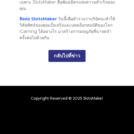
เฉพาะ SlotsMaker คือพันธมิตรแห่งความสำเร็จของ
คุณ
ติดต่อ SlotsMaker
วันนี้เพื่อสำรวจว่าบริษัทจะทำให้
วิสัยทัศน์ของคุณเป็นจริงและปลดล็อกสมบัติของโลก
iGaming ได้อย่างไร มาสร้างการผจญภัยที่น่าจดจำ
ครั้งต่อไปด้วยกัน
กลับไปที่ข่าว
Copyright Reserved © 2025 SlotsMaker