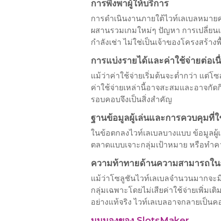
การพึ่งพาผู้ให้บริการ
การดำเนินงานภายใต้ไวท์เลเบลหมายควา
ผสานรวมเกมใหม่ๆ ปัญหา การเปลี่ยน
กำลังเช่า ไม่ใช่เป็นเจ้าของโครงสร้า
การแบ่งรายได้และค่าใช้จ่ายต่อเนื
แม้ว่าค่าใช้จ่ายเริ่มต้นจะต่ำกว่า แต
ค่าใช้จ่ายเหล่านี้อาจสะสมและอาจกัด
รอบคอบจึงเป็นสิ่งสำคัญ
ฐานข้อมูลผู้เล่นและการควบคุมที่ใช
ในข้อตกลงไวท์เลเบลบางแบบ ข้อมูลผู
ตลาดแบบเจาะกลุ่มเป้าหมาย หรือทำความ
ความท้าทายด้านความสามารถใ
แม้ว่าโซลูชันไวท์เลเบลจำนวนมากจะ
กลุ่มเฉพาะโดยไม่เสียค่าใช้จ่ายเพิ่
อย่างแท้จริง ไวท์เลเบลอาจกลายเป็นค
มุมมองของ SlotsMaker