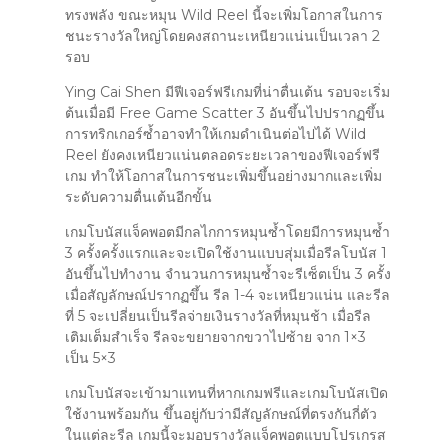
ทรงพลัง ขณะหมุน Wild Reel นี้จะเพิ่มโอกาสในการ
ชนะรางวัลใหญ่โดยคงสถานะเหนียวแน่นเป็นเวลา 2
รอบ
Ying Cai Shen มีฟีเจอร์ฟรีเกมที่น่าตื่นเต้น รอบจะเริ่ม
ต้นเมื่อมี Free Game Scatter 3 อันขึ้นไปปรากฏขึ้น
การทริกเกอร์ซ้ำอาจทำให้เกมดำเนินต่อไปได้ Wild
Reel ยังคงเหนียวแน่นตลอดระยะเวลาของฟีเจอร์ฟรี
เกม ทำให้โอกาสในการชนะเพิ่มขึ้นอย่างมากและเพิ่ม
ระดับความตื่นเต้นอีกขั้น
เกมโบนัสแจ็คพอตมีกลไกการหมุนซ้ำโดยมีการหมุนซ้ำ
3 ครั้งครั้งแรกและจะเปิดใช้งานแบบสุ่มเมื่อรีลโบนัส 1
อันขึ้นไปทำงาน จำนวนการหมุนซ้ำจะรีเซ็ตเป็น 3 ครั้ง
เมื่อสัญลักษณ์ปรากฏขึ้น รีล 1-4 จะเหนียวแน่น และรีล
ที่ 5 จะเปลี่ยนเป็นรีลจ่ายเงินรางวัลที่หมุนช้า เมื่อรีล
เติมเต็มสำเร็จ รีลจะขยายจากขวาไปซ้าย จาก 1×3
เป็น 5×3
เกมโบนัสจะเข้ามาแทนที่หากเกมฟรีและเกมโบนัสเปิด
ใช้งานพร้อมกัน ขึ้นอยู่กับว่ามีสัญลักษณ์ที่ตรงกันกี่ตัว
ในแต่ละรีล เกมนี้จะมอบรางวัลแจ็คพอตแบบโปรเกรส