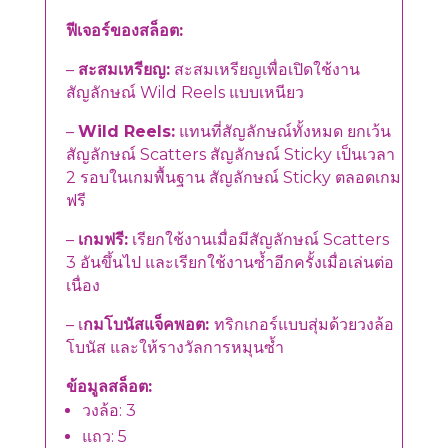
ฟีเจอร์ของสล็อต:
–
สะสมเหรียญ:
สะสมเหรียญเพื่อเปิดใช้งาน
สัญลักษณ์ Wild Reels แบบเหนียว
–
Wild Reels:
แทนที่สัญลักษณ์ทั้งหมด ยกเว้น
สัญลักษณ์ Scatters สัญลักษณ์ Sticky เป็นเวลา
2 รอบในเกมพื้นฐาน สัญลักษณ์ Sticky ตลอดเกม
ฟรี
–
เกมฟรี:
เรียกใช้งานเมื่อมีสัญลักษณ์ Scatters
3 อันขึ้นไป และเรียกใช้งานซ้ำอีกครั้งเมื่อเล่นต่อ
เนื่อง
– เ
กมโบนัสแจ็คพอต:
ทริกเกอร์แบบสุ่มด้วยวงล้อ
โบนัส และให้รางวัลการหมุนซ้ำ
ข้อมูลสล็อต:
วงล้อ: 3
แถว: 5