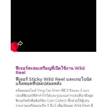
ฟีเจอร์สะสมเหรียญที่เปิดใช้งาน Wild
Reel
ฟีเจอร์ Sticky Wild Reel และเกมโบนัส
แจ็คพอตที่ปลดปล่อยพลัง
สล็อตออนไลน์ Ying Cai Shen ที่มี 3 รีลและ 5 แถว
เน้นที่ฟีเจอร์ที่ทำกำไรได้และรูปแบบการเล่นที่น่าดึงดูด
ฟีเจอร์หลักคือฟังก์ชัน Coin Collect ซึ่งช่วยให้ผู้เล่น
รวบรวมเหรียญบนรีล 3 ถึง 5 เพื่อเปิดเผย Wild Reel ที่