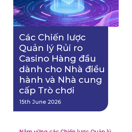
Các Chiến lược
Quản lý Rủi ro
Casino Hàng đầu
dành cho Nhà điều
hành và Nhà cung
cấp Trò chơi
15th June 2026
Nắm vững các Chiến lược Quản lý